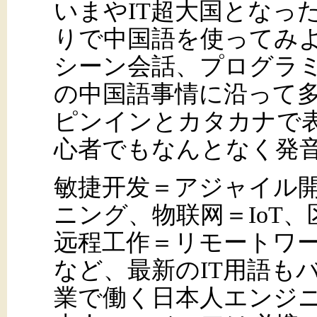
いまやIT超大国となっ
りで中国語を使ってみよ
シーン会話、プログラ
の中国語事情に沿って
ピンインとカタカナで
心者でもなんとなく発
敏捷开发＝アジャイル
ニング、物联网＝IoT
远程工作＝リモートワ
など、最新のIT用語も
業で働く日本人エンジ