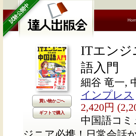
試験公開中
Ho
ITエン
語入門
細谷 竜一, 
インプレス
2,420円 (2
ギフトで購入
中国語コミ
ジニア必携！日常会話