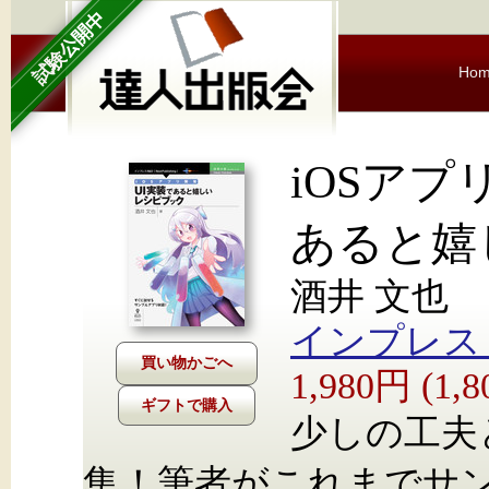
試験公開中
Ho
iOSアプ
あると嬉
酒井 文也
インプレス Nex
1,980円 (1
ギフトで購入
少しの工夫
集！筆者がこれまでサ