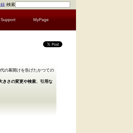
登録
|
検索
Support
MyPage
時代の幕開けを告げたかつての
の大きさの変更や検索、引用な