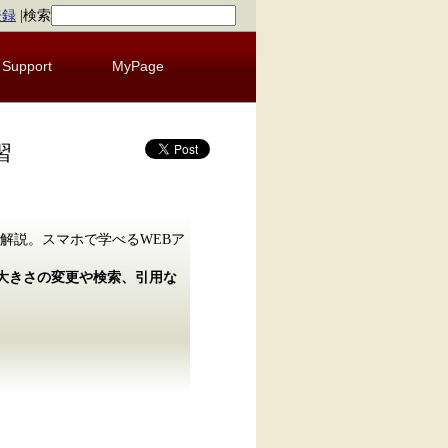
登録
|
検索
Support
MyPage
習
解説。スマホで学べるWEBア
の大きさの変更や検索、引用な