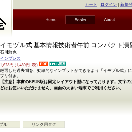
カート
|
ログイン
|
新規
Home
About
Books
イモヅル式 基本情報技術者午前 コンパクト演
石川敢也
インプレス
1,628円 (1,480円+税)
厳選した過去問を、効率的なインプットができるよう「イモヅル式」に
プリ付き。
【注意】本書のEPUB版は固定レイアウト型になっております。文字
どはお使いいただけません。画面の大きい端末でご利用ください。
プル
リンク用タグ