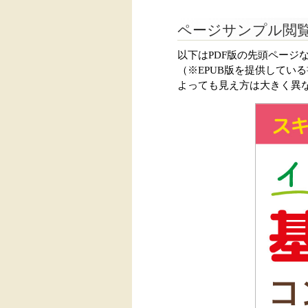
ページサンプル閲
以下はPDF版の先頭ページ
（※EPUB版を提供してい
よっても見え方は大きく異