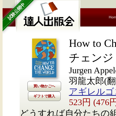
試験公開中
Ho
How to Ch
チェンジ
Jurgen Ap
羽龍太郎(翻
アギレルゴ
ギフトで購入
523円 (47
どうすれば自分たちの