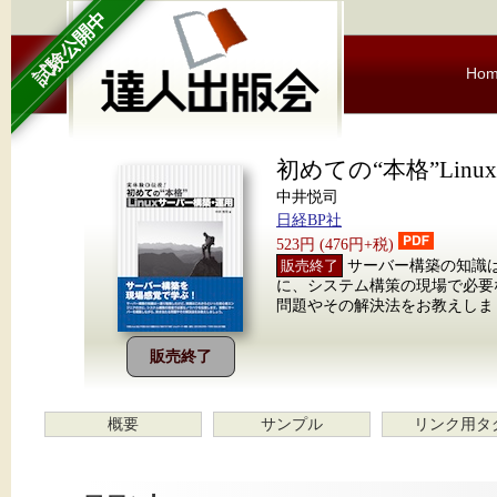
試験公開中
Ho
初めての“本格”Lin
中井悦司
日経BP社
523円 (476円+税)
販売終了
サーバー構築の知識
に、システム構策の現場で必要
問題やその解決法をお教えしま
販売終了
概要
サンプル
リンク用タ