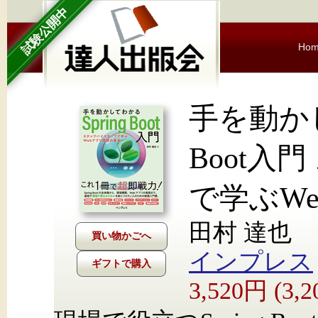
試験公開中
Ho
手を動かし
Boot入
で学ぶW
田村 達也
インプレス
ギフトで購入
3,520円 (3