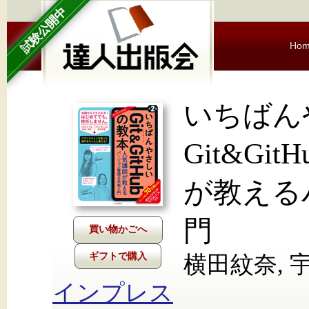
試験公開中
Ho
いちばん
Git&Gi
が教える
門
ギフトで購入
横田紋奈, 
インプレス