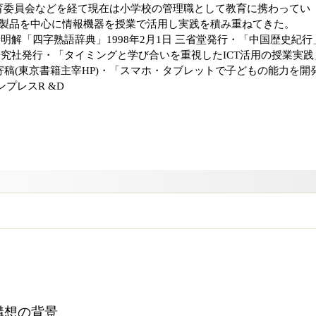
育委員会などを経て現在は小学校の管理職として教育に携わってい
le製品を中心に情報機器を授業で活用し実践を積み重ねてきた。
新明解「四字熟語辞典」1998年2月1日 三省堂発行・「中国歴史紀行
学習研究社発行・「タイミングと学び合いを重視したICT活用の授業実践
ット寄稿(東京書籍主宰HP)・「スマホ・タブレットで子どもの能力を開
インプレスR &D
ル構想の背景