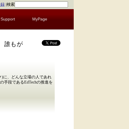
登録
|
検索
Support
MyPage
 誰もが
ク)に、どんな立場の人であれ
段であるEdTechの推進を