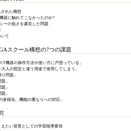
出された構想
CT機器に触れてこなかったのか?
テラシーの低さを露呈した問題
末
ついて
IGAスクール構想の7つの課題
者がICT機器の操作方法や使い方に戸惑っている」
機器を大人の想定と違う用途で使用してしまう」
ち帰り問題」
信問題」
障問題」
新問題」
ールの多様化、機能の重なりへの対応」
方
いて押さえたい背景としての学習指導要領