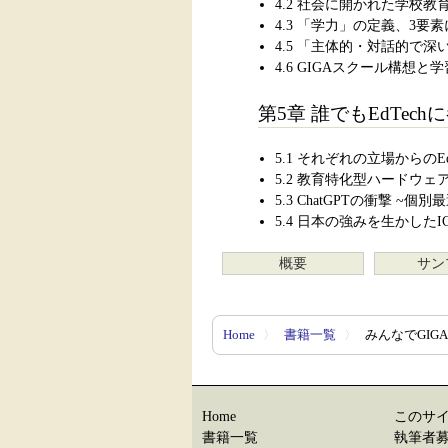
4.2 社会に開かれた学校教
4.3 「学力」の定義、3要素
4.5 「主体的・対話的で
4.6 GIGAスクール構想と
第5章 誰でもEdTec
5.1 それぞれの立場からのEd
5.2 教育特化型ハードウ
5.3 ChatGPTの衝撃 ~
5.4 日本の強みを生かしたI
概要
サン
Home
〉
書籍一覧
〉
みんなでGIG
Home
このサ
書籍一覧
執筆者