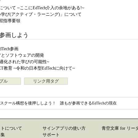
育
について ~ここにEdTech介入の余地がある!~
深い学び(アクティブ・ラーニング)」について
学習指導要領
hに参画しよう
Tech参画
ェアとソフトウェアの開発
個別最適化された学びの可能性~
CT教育 ~令和の日本型EdTechに向けて~
プル
リンク用タグ
Aスクール構想を後押ししよう！ 誰もが参画できるEdTechの現在
イトについて
サインアプリの使い方
青空文庫 for リー
募集
サポート