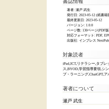
書誌情報
著者: 瀬戸 武生
発行日:
2023-05-12
(紙書籍版発
最終更新日: 2023-05-12
バージョン: 1.0.0
ページ数:
130ページ(PDF
対応フォーマット:
PDF, E
出版社: インプレス NextPubli
対象読者
iPad,ICT,リテラシー,
ス,BYOD,学習指導要領,
ブ・ラーニング,ChatGPT
著者について
瀬戸 武生