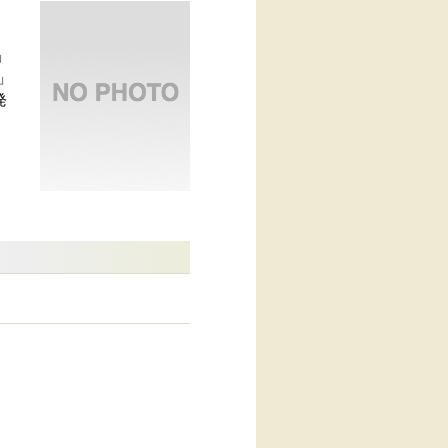
」
」
発