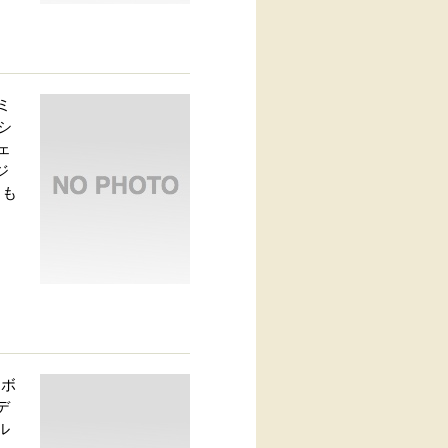
ミ
シ
ェ
ジ
とも
、ボ
デ
ル