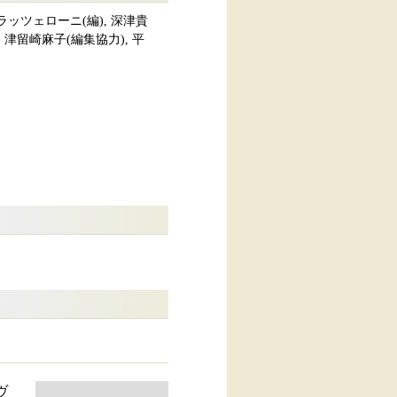
ッツェローニ(編), 深津貴
, 津留崎麻子(編集協力), 平
ヴ