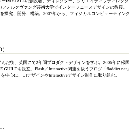
ーIM STALLの創設者、ディレクター、クリエイティブディレクタ
ンのフォルクヴァング芸術大学でインターフェースデザインの教授。
aphs」を探究、開発、構築。2007年から、フィジカルコンピューティン
D）
んだ後、英国にて2年間プロダクトデザインを学ぶ。2005年に帰
GUILDを設立。Flash／Interactive関連を扱うブログ「fladdict.net
を中心に、UIデザインやInteractiveデザイン制作に取り組む。