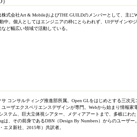
D）
会社Art & MobileおよびTHE GUILDのメンバーとして、主にW
活動中。個人としてはエンジニアの枠にとらわれず、UIデザインや
絵など幅広い領域で活動している。
サ コンサルティング推進部所属。Open GLをはじめとする三次元
、ユーザエクスペリエンスデザインが専門。Webから始まり情報家
Rシステム、巨大立体視シアター、メディアアートまで、多岐にわた
ngは、その前身であるDBN（Design By Numbers）からのユーザー
エヌ・エヌ新社、2015年）共訳者。