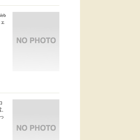
eb
ジェ
コ
電、
っ
。