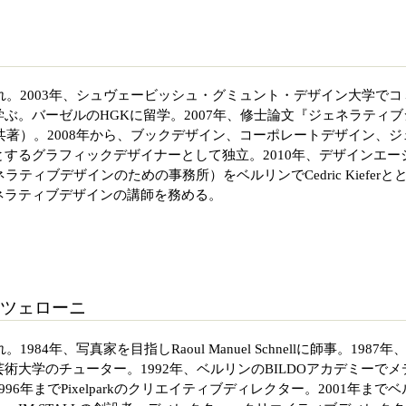
まれ。2003年、シュヴェービッシュ・グミュント・デザイン大学でコ
ぶ。バーゼルのHGKに留学。2007年、修士論文『ジェネラティブ
roßと共著）。2008年から、ブックデザイン、コーポレートデザイン、ジ
するグラフィックデザイナーとして独立。2010年、デザインエー
ジェネラティブデザインのための事務所）をベルリンでCedric Kieferと
ネラティブデザインの講師を務める。
ツェローニ
984年、写真家を目指しRaoul Manuel Schnellに師事。1987年
術大学のチューター。1992年、ベルリンのBILDOアカデミーでメ
6年までPixelparkのクリエイティブディレクター。2001年までベ