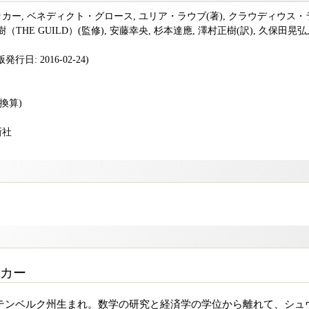
カー, ベネディクト・グロース, ユリア・ラウブ(著), クラウディウス・ラ
樹（THE GUILD）(監修), 安藤幸央, 杉本達應, 澤村正樹(訳), 久保田晃弘
行日: 2016-02-24)
版換算)
新社
カー
ルテンベルク州生まれ。数学の研究と経済学の学位から離れて、シュ