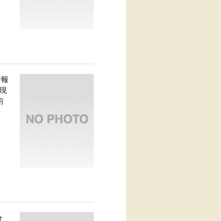
情報
現
術
新
ォ