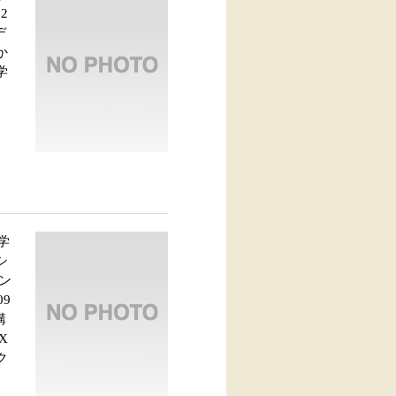
2
デ
か
学
学
シ
ン
09
講
X
ク