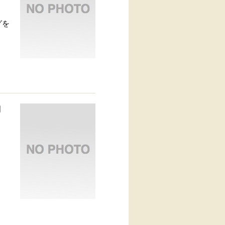
グを
国
」