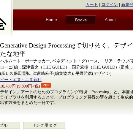
カート
|
ログイン
|
新規
Home
About
Books
Generative Design Processingで切り拓く、
たな地平
ハルムート・ボーナッカー, ベネディクト・グロース, ユリア・ラウブ(
ローニ(編), 深津貴之（THE GUILD）, 国分宏樹（THE GUILD）(監修
(訳), 久保田晃弘, 津留崎麻子(編集協力), 平野雅彦(デザイン)
ビー・エヌ・エヌ新社
10,780円 (9,800円+税)
デザイン／アートのためのプログラミング環境「Processing」と、本書オリジナル
ライブラリを利用することで、プログラミング習得の壁を超えて生成的
出す方法をまとめた一冊です。
プル
リンク用タグ