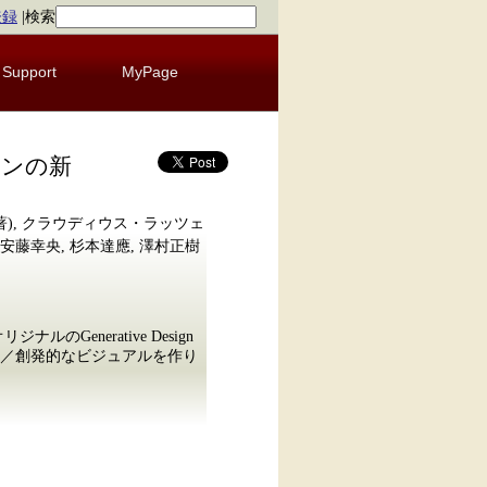
登録
|
検索
Support
MyPage
デザインの新
著), クラウディウス・ラッツェ
), 安藤幸央, 杉本達應, 澤村正樹
のGenerative Design
／創発的なビジュアルを作り