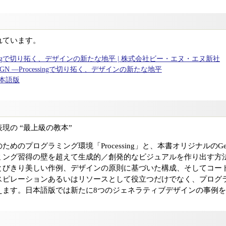
れています。
 Processingで切り拓く、デザインの新たな地平 | 株式会社ビー・エヌ・エヌ新社
 DESIGN ―Processingで切り拓く、デザインの新たな地平
n 日本語版
現の “最上級の教本”
プログラミング環境「Processing」と、本書オリジナルのGenera
ミング習得の壁を超えて生成的／創発的なビジュアルを作り出す方
とびきり美しい作例、デザインの原則に基づいた構成、そしてコー
スピレーションあるいはリソースとして役立つだけでなく、プログ
えます。日本語版では新たに8つのジェネラティブデザインの事例