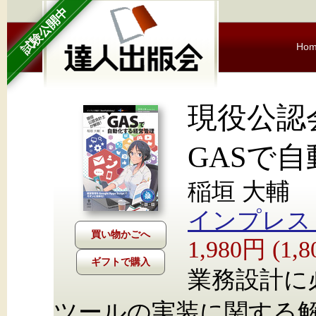
試験公開中
Ho
現役公認
GASで
稲垣 大輔
インプレス Nex
1,980円 (1
ギフトで購入
業務設計に
ツールの実装に関する