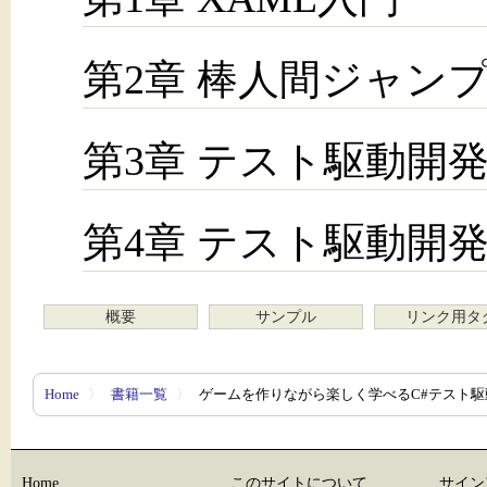
第2章 棒人間ジャン
第3章 テスト駆動開
第4章 テスト駆動開
概要
サンプル
リンク用タ
Home
〉
書籍一覧
〉
ゲームを作りながら楽しく学べるC#テスト駆
Home
このサイトについて
サイン