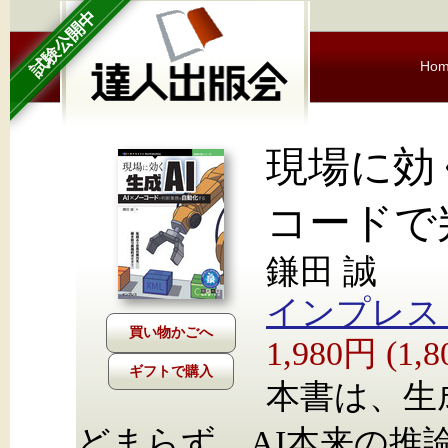
試験公開中
Ho
現場に効く
コードで
鎌田 誠
インプレス Nex
1,980円 (1
ギフトで購入
本書は、生
どまらず、AI本来の推