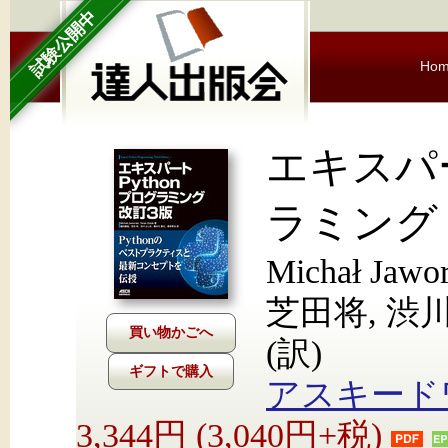
試験公開中
Ho
エキスパー
ラミング
Michał Jawo
芝田将, 渋
(訳)
ギフトで購入
アスキード
3,344円 (3,040円+税)