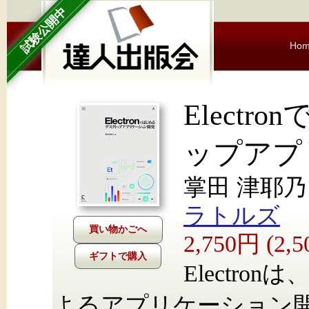
試験公開中
Ho
Elect
ップアプ
掌田 津耶乃
ラトルズ
2,750円 (2
ギフトで購入
Electronは
よるアプリケーション開