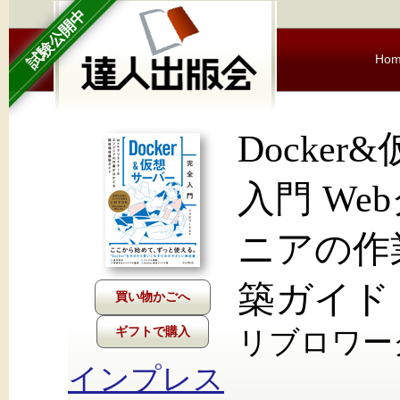
試験公開中
Ho
Docke
入門 W
ニアの作
築ガイド
ギフトで購入
リブロワー
インプレス