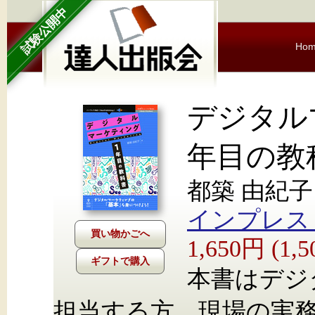
試験公開中
Ho
デジタル
年目の教
都築 由紀子
インプレス Nex
1,650円 (1
ギフトで購入
本書はデジ
担当する方、現場の実務