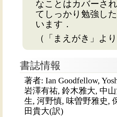
なことはカバーさ
てしっかり勉強した
います．
（「まえがき」より
書誌情報
著者: Ian Goodfellow, Yosh
岩澤有祐, 鈴木雅大, 中山
生, 河野慎, 味曽野雅史, 
田貴大(訳)