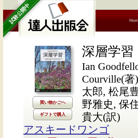
試験公開中
Ho
深層学習
Ian Goodfell
Courvill
太郎, 松尾豊
野雅史, 保住
貴大(訳)
ギフトで購入
アスキードワンゴ