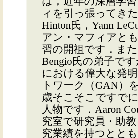
は，近年の深層学習
ィを引っ張ってきた張本
Hinton氏，Yann
アン・マフィアと
習の開祖です．また，Ia
Bengio氏の弟子
における偉大な発明
トワーク（GAN）
歳そこそこですで
人物です．Aaron Cou
究室で研究員・助教
究業績を持つとともに