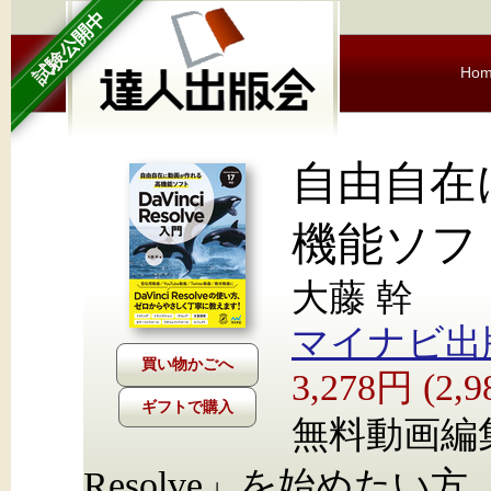
試験公開中
Ho
自由自在
機能ソフト D
大藤 幹
マイナビ出
3,278円 (2
ギフトで購入
無料動画編集
Resolve」を始めたい方、必