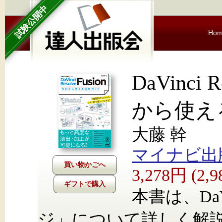
試験公開中
Ho
DaVinci 
から使え
大藤 幹
マイナビ出
3,278円 (2
ギフトで購入
本書は、DaVi
ジ」について詳しく解説し