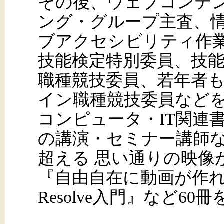
その後、ウェブコンテンツJI
ング・グループ主査、
ブアクセシビリティ作
技能検定特別委員、技
職種競技委員、若年者
イン職種競技委員など
コンピュータ・IT関連
の講演・セミナー講師など
超える 思い通りの映像
『自由自在に動画が作れる高
Resolve入門』など60