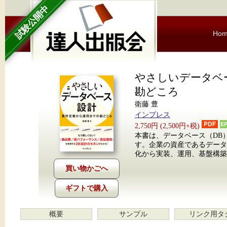
試験公開中
Ho
やさしいデータベ
勘どころ
衛藤 豊
インプレス
2,750円 (2,500円+税)
本書は、データベース（DB
す。企業の資産であるデー
化から実装、運用、基盤構築
ギフトで購入
概要
サンプル
リンク用タ