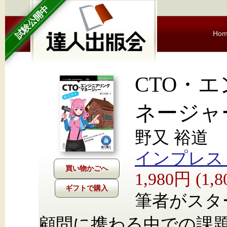
試験公開中
Ho
CTO・
ネージャ
野又 裕道
インプレス Nex
1,980円 (1
ギフトで購入
筆者がスタ
顧問に携わる中での課