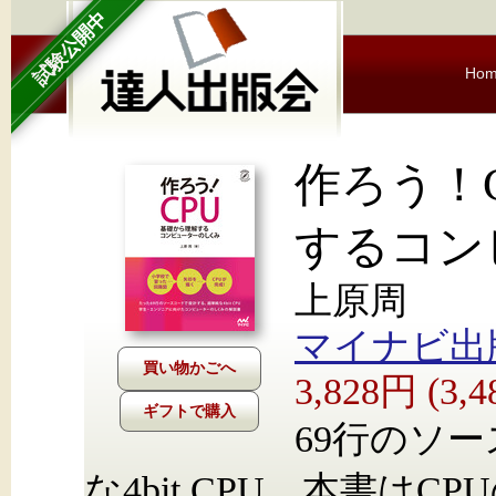
試験公開中
Ho
作ろう！
するコン
上原周
マイナビ出
3,828円 (3
ギフトで購入
69行のソ
な4bit CPU。本書は