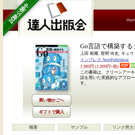
試験公開中
Ho
Go言語で構築す
上田 裕耀, 菅間 伶史, ギュウ
インプレス NextPublishing
1,980円 (1,800円+税)
この書籍は、クリーンアーキ
語を用いた実践的なアプロ
す。
ギフトで購入
概要
サンプル
リンク用タ