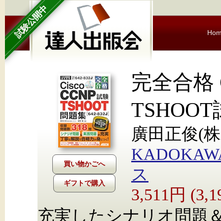
試験公開中
Ho
完全合格 C
TSHOOT
廣田正俊(株
KADOKA
ス
ギフトで購入
3,511円 (3
充実したシナリオ問題