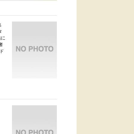
集
タ
緒に
者
ド