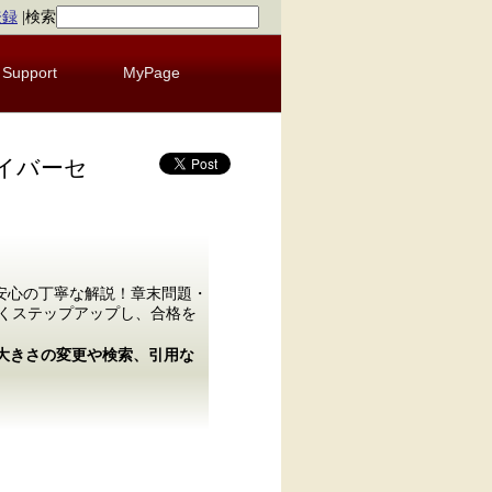
登録
|
検索
Support
MyPage
イバーセ
安心の丁寧な解説！章末問題・
なくステップアップし、合格を
の大きさの変更や検索、引用な