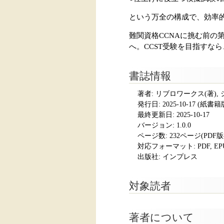
という万全の構成で、効率
難関資格CCNAに挑む前の
へ。CCST受験を目指すな
書誌情報
著者: リブロワークス(著),
発行日:
2025-10-17
(紙書籍版発
最終更新日: 2025-10-17
バージョン: 1.0.0
ページ数:
232ページ(PDF
対応フォーマット:
PDF, E
出版社: インプレス
対象読者
著者について