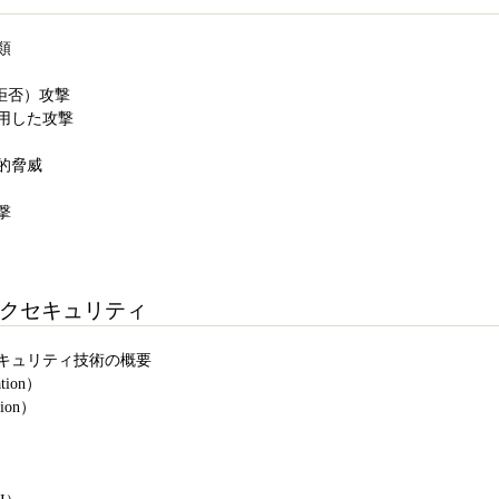
種類
ビス拒否）攻撃
を利用した攻撃
術的脅威
攻撃
トワークセキュリティ
ークセキュリティ技術の概要
ation）
tion）