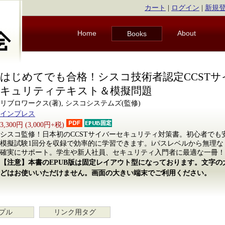
カート
|
ログイン
|
新規
Home
About
Books
はじめてでも合格！シスコ技術者認定CCSTサ
キュリティテキスト＆模擬問題
リブロワークス(著), シスコシステムズ(監修)
インプレス
3,300円 (3,000円+税)
シスコ監修！日本初のCCSTサイバーセキュリティ対策書。初心者でも
模擬試験1回分を収録で効率的に学習できます。iパスレベルから無理
確実にサポート。学生や新人社員、セキュリティ入門者に最適な一冊！
【注意】本書のEPUB版は固定レイアウト型になっております。文字
どはお使いいただけません。画面の大きい端末でご利用ください。
プル
リンク用タグ