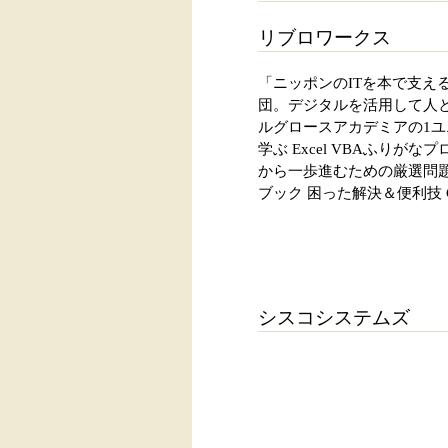
リブロワークス
「ニッポンのITを本で支え
団。デジタルを活用して人
ルグロースアカデミアの1ユ
学ぶ Excel VBAふりが
から一歩進むための厳選問題集
ブック 困った解決＆便利技 C
シスコシステムズ