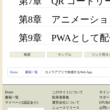
第7章 QR コード
第8章 アニメーショ
第9章 PWAとして
概要
サンプル
リンク用タ
Home
〉
書籍一覧
〉
カメラアプリで体感するWeb App
Home
このサイトについて
サイン
書籍一覧
執筆者募集
サポー
マイページ(認証あり)
運営会社について
EPU
ニュースリリース
お問い