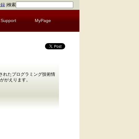
登録
|
検索
Support
MyPage
発行されたプログラミング技術情
みががえります。