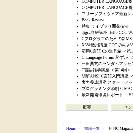
COMPUTER LANGUA
COMPUTER LANGU
フリーソフトウェア最新レポ
Book Review
特集 ライブラリ開発技法
djgcc詳解講座 Hello GCC 
Cプログラマのための新MS-
X68k活用講座 GCCで学
応用C言語 Cの道具箱 ＜第
C Language Forum 
三田典玄のランダムアクセス
C言語雑学講座 ＜第14回＞
明解ANSI C言語入門講座 
実力養成講座 スタートアップ
プログラミング添削 C MA
最新開発環境レポート 「H
概要
サン
Home
〉
書籍一覧
〉
月刊C Magazi