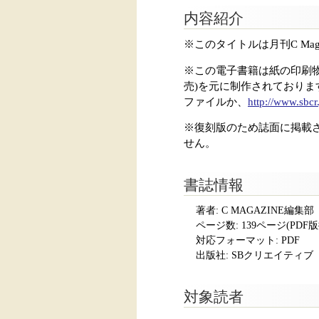
内容紹介
※このタイトルは月刊C Mag
※この電子書籍は紙の印刷物をス
売)を元に制作されており
ファイルか、
http://www.sbcr
※復刻版のため誌面に掲載
せん。
書誌情報
著者: C MAGAZINE編集部
ページ数:
139ページ(PDF
対応フォーマット:
PDF
出版社: SBクリエイティブ
対象読者