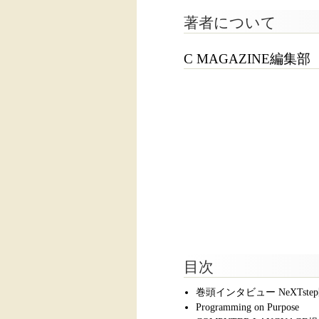
著者について
C MAGAZINE編集部
目次
巻頭インタビュー NeXTstep開
Programming on Purpose