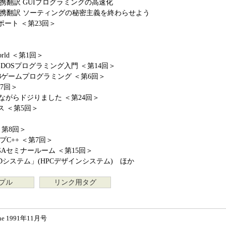
GE提携翻訳 GUIプログラミングの高速化
AGE提携翻訳 ソーティングの秘密主義を終わらせよう
ート ＜第23回＞
World ＜第1回＞
DOSプログラミング入門 ＜第14回＞
ぶ68ゲームプログラミング ＜第6回＞
17回＞
恥ずかしながらドジりました ＜第24回＞
 ＜第5回＞
＜第8回＞
C++ ＜第7回＞
GAセミナールーム ＜第15回＞
Dシステム」(HPCデザインシステム) ほか
プル
リンク用タグ
ne 1991年11月号