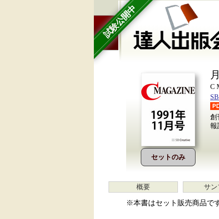
試験公開中
月
C
S
創
報
セットのみ
概要
サン
※本書はセット販売商品で