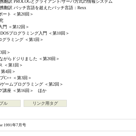
GE提携翻訳 PROLOGとクライアント/サーバ方式の情報システム
GE提携翻訳 バッチ言語を超えたバッチ言語：Rexx
ート ＜第20回＞
究
門 ＜第12回＞
DOSプログラミング入門 ＜第10回＞
プログラミング ＜第1回＞
13回＞
恥ずかしながらドジりました ＜第20回＞
 ＜第1回＞
＜第4回＞
C++ ＜第3回＞
ぶ68ゲームプログラミング ＜第2回＞
講座 ＜第16回＞ ほか
プル
リンク用タグ
ne 1991年7月号