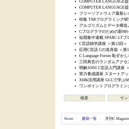
COMPUTER LANGUA
COMPUTER LANGUA
フリーソフトウェア最新レポ
特集 TSRプログラミング研
アルゴリズムとデータ構造入
Cプログラマのための新MS-
短期集中連載 SPARC LT
C言語雑学講座 ＜第12回＞
応用C言語 Cの道具箱 ＜第
C Language Forum 
三田典玄のランダムアクセス
明解ANSI C言語入門講座 
実力養成講座 スタートアップ
X68k活用講座 GCCで学
ワンポイントプログラミング
概要
サン
Home
〉
書籍一覧
〉
月刊C Magazi