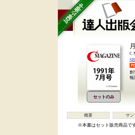
試験公開中
月
C
S
創
報
セットのみ
概要
サン
※本書はセット販売商品で