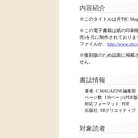
内容紹介
※このタイトルは月刊C Mag
※この電子書籍は紙の印刷物をス
売)を元に制作されており
ファイルか、
http://www.sbcr
※復刻版のため誌面に掲載
せん。
書誌情報
著者: C MAGAZINE編集部
ページ数:
139ページ(PDF
対応フォーマット:
PDF
出版社: SBクリエイティブ
対象読者