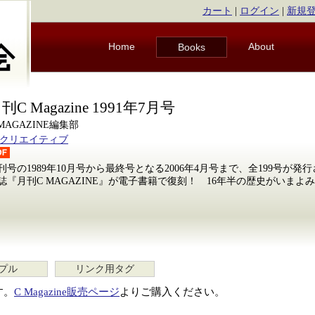
カート
|
ログイン
|
新規
Home
About
Books
刊C Magazine 1991年7月号
 MAGAZINE編集部
Bクリエイティブ
刊号の1989年10月号から最終号となる2006年4月号まで、全199号が
誌『月刊C MAGAZINE』が電子書籍で復刻！ 16年半の歴史がいまよ
プル
リンク用タグ
す。
C Magazine販売ページ
よりご購入ください。