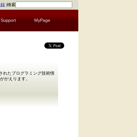
登録
|
検索
Support
MyPage
発行されたプログラミング技術情
みががえります。