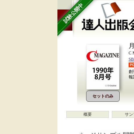
試験公開中
月
C
S
創
報
セットのみ
概要
サン