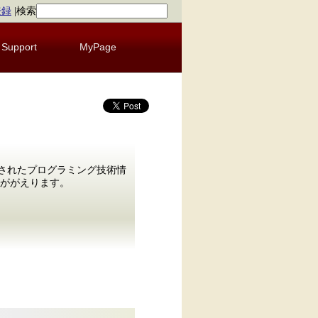
登録
|
検索
Support
MyPage
発行されたプログラミング技術情
みががえります。