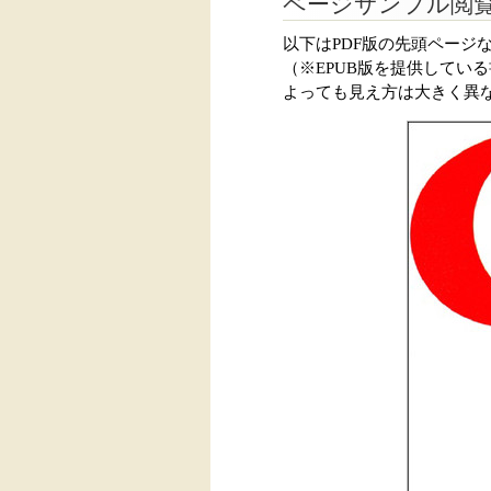
ページサンプル閲
以下はPDF版の先頭ページ
（※EPUB版を提供してい
よっても見え方は大きく異