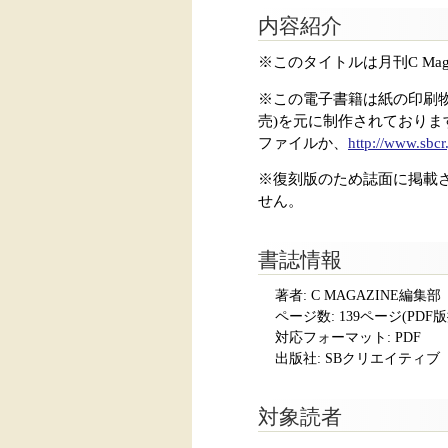
内容紹介
※このタイトルは月刊C Mag
※この電子書籍は紙の印刷物をス
売)を元に制作されており
ファイルか、
http://www.sbcr
※復刻版のため誌面に掲載
せん。
書誌情報
著者: C MAGAZINE編集部
ページ数:
139ページ(PDF
対応フォーマット:
PDF
出版社: SBクリエイティブ
対象読者