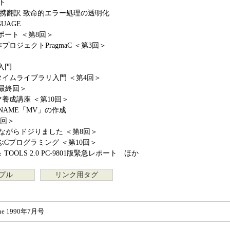
ート
GE提携翻訳 致命的エラー処理の透明化
NGUAGE
ート ＜第8回＞
ロジェクトPragmaC ＜第3回＞
入門
イムライブラリ入門 ＜第4回＞
＜最終回＞
養成講座 ＜第10回＞
RENAME「MV」の作成
1回＞
恥ずかしながらドジりました ＜第8回＞
ぶCプログラミング ＜第10回＞
＆ TOOLS 2.0 PC-9801版緊急レポート ほか
プル
リンク用タグ
ne 1990年7月号