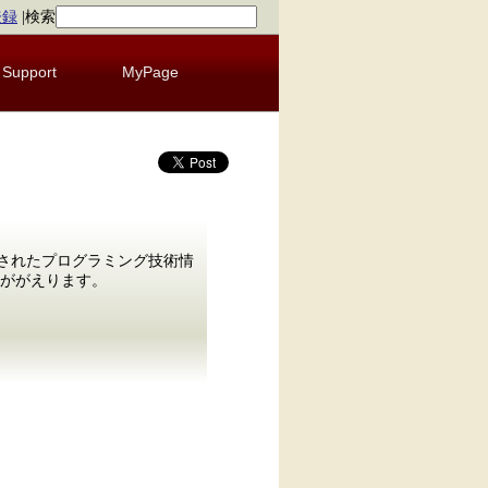
登録
|
検索
Support
MyPage
発行されたプログラミング技術情
みががえります。