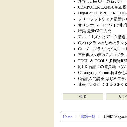
速報 Turbo C++ 最新レポ
COMPUTER LANGUA
Digest of COMPUTER LA
フリーソフトウェア最新レポ
オリジナルCコンパイラ制作プ
特集 最新GNU入門
アルゴリズムとデータ構造
Cプログラマのためのランタ
C++プログラミング入門 
三田典玄の実践Cプログラマ
TOOL ＆ TOOLS 多機能
応用C言語 Cの道具箱 ＜第
C Language Forum 
C言語入門講座 はじめて学
速報 TURBO DEBUGGER 
概要
サン
Home
〉
書籍一覧
〉
月刊C Magazi