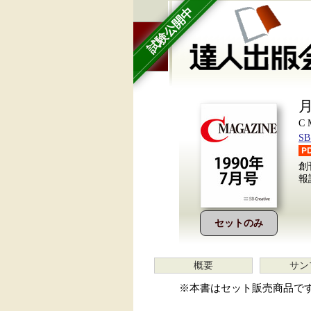
試験公開中
月
C
S
創
報
セットのみ
概要
サン
※本書はセット販売商品で