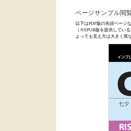
ページサンプル閲
以下はPDF版の先頭ページ
（※EPUB版を提供してい
よっても見え方は大きく異