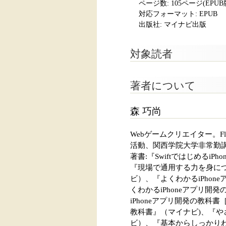
ページ数:
105ページ(EPU
対応フォーマット:
EPUB
出版社: マイナビ出版
対象読者
著者について
森 巧尚
Webゲームクリエイター。F
活動、関西学院大学非常勤
著書:『SwiftではじめるiP
『現場で通用する力を身につける
ビ）、『よくわかるiPhone
くわかるiPhoneアプリ開発の
iPhoneアプリ開発の教科書
教科書』（マイナビ)、『やさ
ビ）、『基本からしっかりわかる A