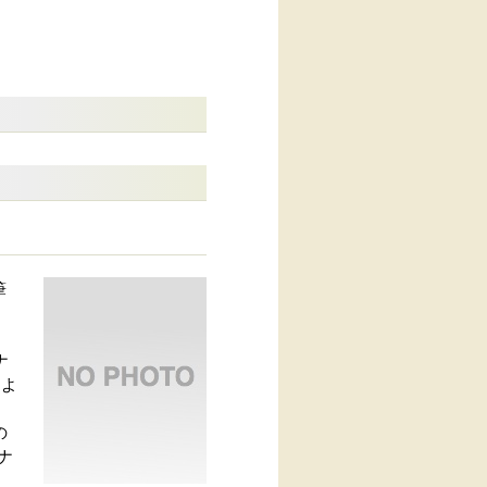
筆
ナ
『よ
る
の
ナ