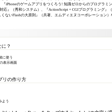
イナビ）、『iPhoneのゲームアプリをつくろう! 知識ゼロからのプログラミ
priteKit対応』（秀和システム）、『ActionScript + CGIプログ
くないFlashの大原則』（共著、エムディエヌコーポレーション）
てなに？
と一緒に使う
種類の表示画面
hアプリの作り方
てみよう