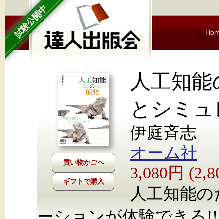
試験公開中
Ho
人工知能
とシミュ
伊庭斉志
オーム社
3,080円 (2
ギフトで購入
人工知能の
ーションが体験できる!!