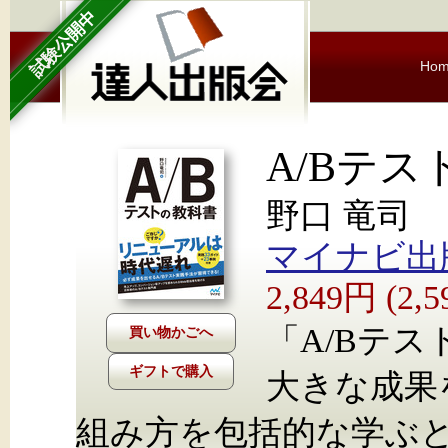
試験公開中
Ho
A/Bテ
野口 竜司
マイナビ出
2,849円 (2
「A/Bテ
ギフトで購入
大きな成果
組み方を包括的な学ぶ