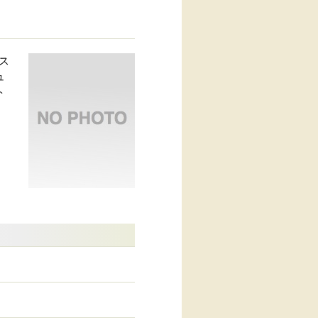
・ス
ュ
ト