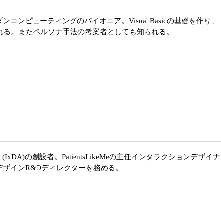
ダンコンピューティングのパイオニア。Visual Basicの基礎を作り、
」と呼ばれる。またペルソナ手法の考案者としても知られる。
sociation (IxDA)の創設者。PatientsLikeMeの主任インタラクションデザイ
のデザインR&Dディレクターを務める。