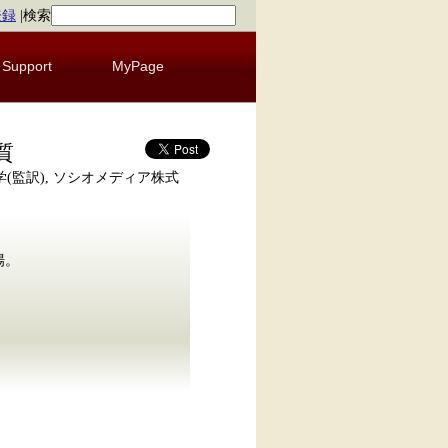
登録
|
検索
Support
MyPage
質
l(著), 上野 学(監訳), ソシオメディア株式
登場。