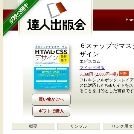
試験公開中
Ho
６ステップでマスタ
ザイン
エビスコム
マイナビ出版
3,168円 (2,880円+税)
フレキシブルボックスレイア
スに対応したWebサイトをス
ることを目的とした書籍です
ギフトで購入
概要
サンプル
リンク用タ