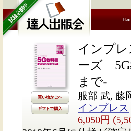
試験公開中
Ho
インプレ
ーズ 5G教
まで-
服部 武, 藤
インプレス
ギフトで購入
6,050円 (5