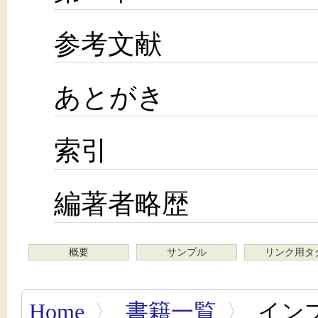
参考文献
あとがき
索引
編著者略歴
概要
サンプル
リンク用タ
Home
〉
書籍一覧
〉
イン