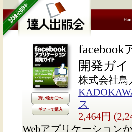
試験公開中
Ho
faceb
開発ガイ
株式会社鳥
KADOKA
ス
ギフトで購入
2,464円 (2
Webアプリケーションから